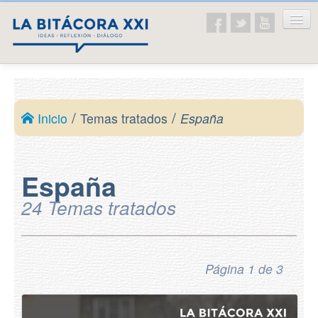
Inicio
La asociación
/
/
Inicio
Temas tratados
España
Presentación
Ideario
España
Temas tratados
24 Temas tratados
Educación
Historia
Ética y valores
Página 1 de 3
Sociedad actual