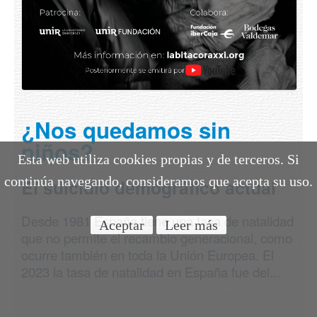
¿Nos quedamos sin
niños?
Esta web utiliza cookies propias y de terceros. Si
continúa navegando, consideramos que acepta su uso.
El suicidio demográfico actual
Desde 1981 España tiene una tasa de natalidad
Aceptar
Leer más
que no permite el recambio generacional, como
ocurre también en toda la Unión Europea. El
2023 la tasa de natalidad en España fue del...