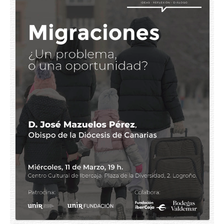
España
Europa
Cristianismo
Mundo digital
Geopolítica
Democracia
Testimonios de vida
Todos los temas
Ponentes
Prensa
Colabora