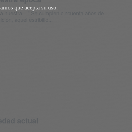
ramos que acepta su uso.
ña nuestra…” Se cumplen cincuenta años de
ión, aquel estribillo...
iedad actual