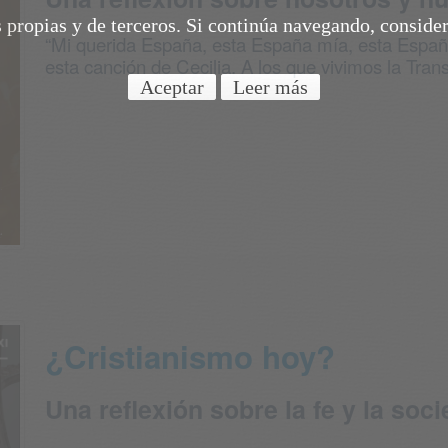
s propias y de terceros. Si continúa navegando, conside
“Mi querida España, esta España mía, esta Espa
esta canción de Cecilia. A los que vivimos la Transic
Aceptar
Leer más
¿Cristianismo hoy?
Una reflexión sobre la fe y la soc