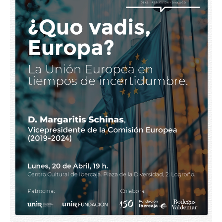
España
Europa
Cristianismo
Mundo digital
Geopolítica
Democracia
Testimonios de vida
Todos los temas
Ponentes
Prensa
Colabora