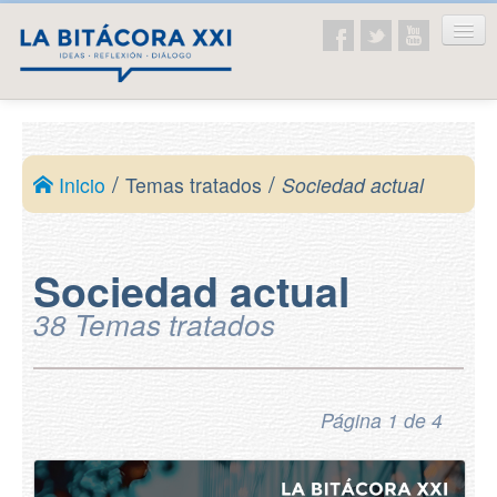
Inicio
La asociación
/
/
Inicio
Temas tratados
Sociedad actual
Presentación
Ideario
Sociedad actual
Temas tratados
38 Temas tratados
Educación
Historia
Ética y valores
Página 1 de 4
Sociedad actual