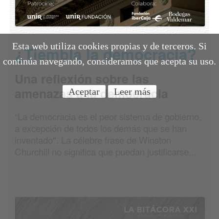
Esta web utiliza cookies propias y de terceros. Si
¿Tiembla la democracia?
continúa navegando, consideramos que acepta su uso.
Una reflexión sobre las
amenazas a la democracia
Aceptar
Leer más
“La democracia es el peor sistema de gobierno,
a excepción de todos los demás que se han
inventado". La célebre frase de Winston
Churchill no significa que puedan justificarse...