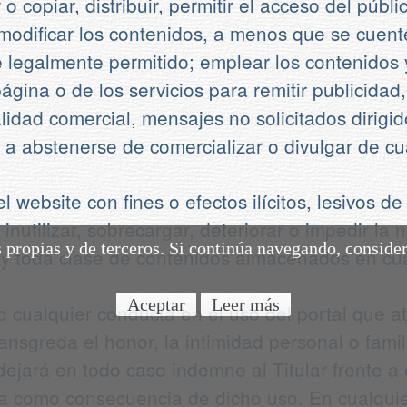
o copiar, distribuir, permitir el acceso del públ
odificar los contenidos, a menos que se cuente 
 legalmente permitido; emplear los contenidos y
página o de los servicios para remitir publicida
nalidad comercial, mensajes no solicitados dirig
 a abstenerse de comercializar o divulgar de c
 website con fines o efectos ilícitos, lesivos de
nutilizar, sobrecargar, deteriorar o impedir la n
s propias y de terceros. Si continúa navegando, conside
 y toda clase de contenidos almacenados en cua
Aceptar
Leer más
bo cualquier conducta en el uso del portal que a
ransgreda el honor, la intimidad personal o fami
 dejará en todo caso indemne al Titular frente a 
ella como consecuencia de dicho uso. En cualqui