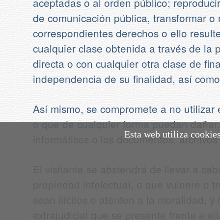
aceptadas o al orden público; reproducir 
de comunicación pública, transformar o m
correspondientes derechos o ello resulte
cualquier clase obtenida a través de la 
directa o con cualquier otra clase de fi
independencia de su finalidad, así como
Así mismo, se compromete a no utilizar el
o que de cualquier forma puedan dañar, i
Esta web utiliza cookie
informáticos o los documentos, archivos
El visitante se abstendrá de llevar a ca
propiedad intelectual, o que vulnere o t
sean ilícitos o atenten a la moralidad, y
extrajudicial que se presente frente a 