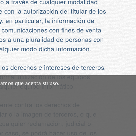
ico a través de cualquier modalidad
con la autorización del titular de los
, en particular, la información de
d, comunicaciones con fines de venta
idos a una pluralidad de personas con
ualquier modo dicha información.
 los derechos e intereses de terceros,
ormal utilización de los equipos
ramos que acepta su uso.
lquier equipo informático.
tente contra los derechos de
liar o la imagen de terceros, o que
cualquier reclamación, judicial o
er caso, se podrá hacer uso de los