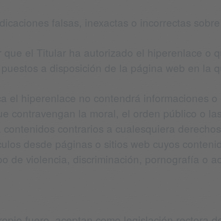
icaciones falsas, inexactas o incorrectas sobre e
r que el Titular ha autorizado el hiperenlace o
o puestos a disposición de la página web en la 
 el hiperenlace no contendrá informaciones o co
ue contravengan la moral, el orden público o l
contenidos contrarios a cualesquiera derechos
culos desde páginas o sitios web cuyos conten
po de violencia, discriminación, pornografía o act
ropio fuero, aceptan como legislación rectora d