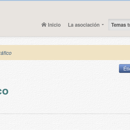
Inicio
La asociación
Temas t
áfico
Éti
co