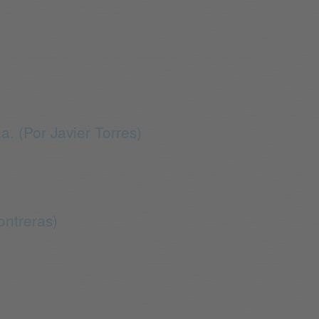
. (Por Javier Torres)
ontreras)