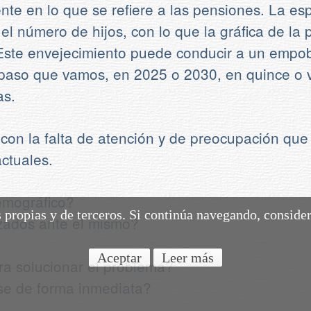
nte en lo que se refiere a las pensiones. La e
 el número de hijos, con lo que la gráfica de la
 Este envejecimiento puede conducir a un empob
 paso que vamos, en 2025 o 2030, en quince o v
as.
con la falta de atención y de preocupación que 
ctuales.
emográfico?
s propias y de terceros. Si continúa navegando, conside
izados ante el mismo?
Aceptar
Leer más
ra solucionar el problema?
rse de forma inmediata?