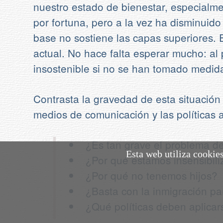
nuestro estado de bienestar, especialme
por fortuna, pero a la vez ha disminuido
base no sostiene las capas superiores.
actual. No hace falta esperar mucho: al
insostenible si no se han tomado medid
Contrasta la gravedad de esta situación 
medios de comunicación y las políticas a
¿Es tan grave el problema d
Esta web utiliza cookie
¿Por qué estamos insensibil
¿Por qué no tenemos hijos?
¿Basta con la inmigración pa
¿Qué políticas deben aplica