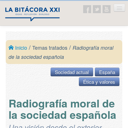
Inicio
La asociación
/
/
Inicio
Temas tratados
Radiografía moral
Presentación
de la sociedad española
Ideario
Sociedad actual
España
Temas tratados
Ética y valores
Educación
Historia
Radiografía moral de
Ética y valores
la sociedad española
Sociedad actual
Una visión desde el exterior