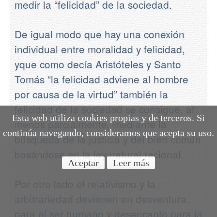
medir la “felicidad” de la sociedad.
De igual modo que hay una conexión
individual entre moralidad y felicidad,
yque como decía Aristóteles y Santo
Tomás “la felicidad adviene al hombre
por causa de la virtud” también la
felicidad de la sociedad se consigue, al
Esta web utiliza cookies propias y de terceros. Si
menos parcialmente, mediante la
continúa navegando, consideramos que acepta su uso.
búsqueda de la justicia y del bien común
basándose en la ley natural racional.
Aceptar
Leer más
Por otro lado el relativismo y la
arbitrariedad devienen en desventura
para el ser humano y desencanto para la