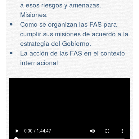
a esos riesgos y amenazas.
Misiones.
Como se organizan las FAS para
cumplir sus misiones de acuerdo a la
estrategia del Gobierno.
La acción de las FAS en el contexto
internacional