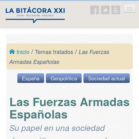
Inicio
La asociación
/
/
Inicio
Temas tratados
Las Fuerzas
Presentación
Armadas Españolas
Ideario
España
Geopolítica
Sociedad actual
Temas tratados
Educación
Las Fuerzas Armadas
Historia
Españolas
Ética y valores
Su papel en una sociedad
Sociedad actual