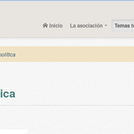
Inicio
La asociación
Temas t
olítica
ica