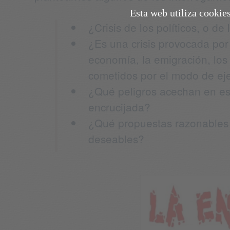
Esta web utiliza cookie
¿Crisis de los políticos, o de
¿Es una crisis provocada por 
economía, la emigración, los
cometidos por el modo de ej
¿Qué peligros acechan en e
encrucijada?
¿Qué propuestas razonables y
deseables?