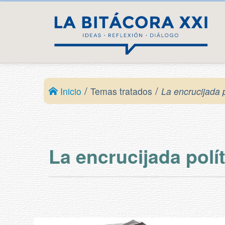
/
/
Inicio
Temas tratados
La encrucijada p
La encrucijada polít