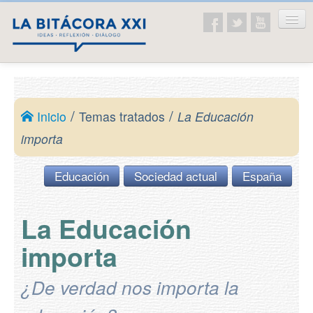
Inicio
La asociación
/
/
Inicio
Temas tratados
La Educación
Presentación
importa
Ideario
Educación
Sociedad actual
España
Temas tratados
Educación
La Educación
Historia
importa
Ética y valores
¿De verdad nos importa la
Sociedad actual